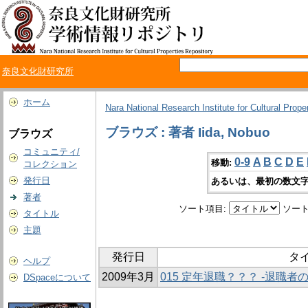
奈良文化財研究所
ホーム
Nara National Research Institute for Cultural Prope
ブラウズ : 著者 Iida, Nobuo
ブラウズ
コミュニティ/
0-9
A
B
C
D
E
移動:
コレクション
発行日
あるいは、最初の数文字
著者
ソート項目:
ソート
タイトル
主題
発行日
タ
ヘルプ
2009年3月
015 定年退職？？？ -退職者
DSpaceについて