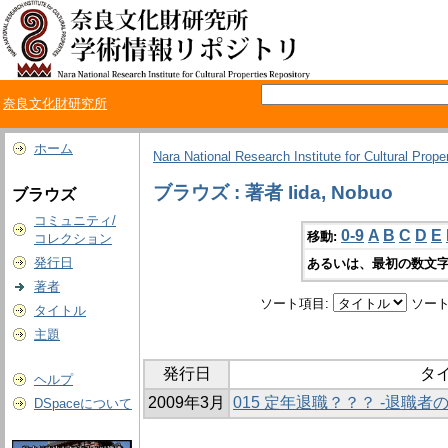
奈良文化財研究所
ホーム
Nara National Research Institute for Cultural Prope
ブラウズ : 著者 Iida, Nobuo
ブラウズ
コミュニティ/
0-9
A
B
C
D
E
移動:
コレクション
発行日
あるいは、最初の数文字
著者
ソート項目:
ソート
タイトル
主題
発行日
タ
ヘルプ
2009年3月
015 定年退職？？？ -退職者
DSpaceについて