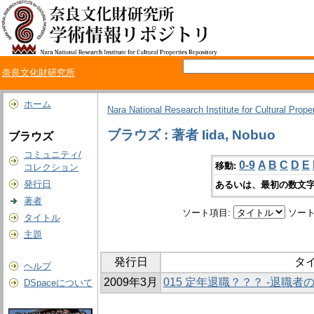
奈良文化財研究所
ホーム
Nara National Research Institute for Cultural Prope
ブラウズ : 著者 Iida, Nobuo
ブラウズ
コミュニティ/
0-9
A
B
C
D
E
移動:
コレクション
発行日
あるいは、最初の数文字
著者
ソート項目:
ソート
タイトル
主題
発行日
タ
ヘルプ
2009年3月
015 定年退職？？？ -退職者
DSpaceについて