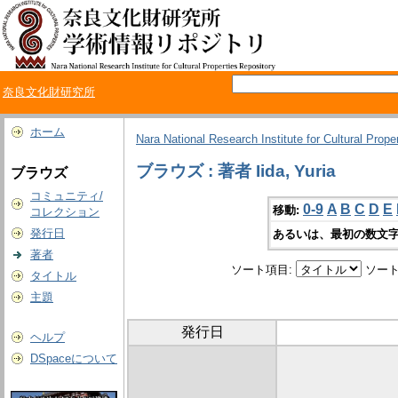
奈良文化財研究所
ホーム
Nara National Research Institute for Cultural Prope
ブラウズ : 著者 Iida, Yuria
ブラウズ
コミュニティ/
0-9
A
B
C
D
E
移動:
コレクション
発行日
あるいは、最初の数文字
著者
ソート項目:
ソート
タイトル
主題
発行日
ヘルプ
DSpaceについて