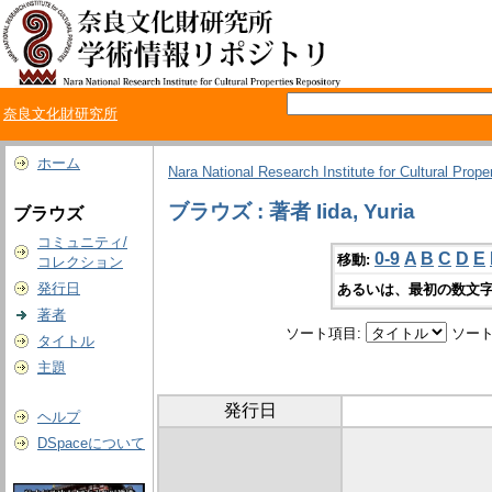
奈良文化財研究所
ホーム
Nara National Research Institute for Cultural Prope
ブラウズ : 著者 Iida, Yuria
ブラウズ
コミュニティ/
0-9
A
B
C
D
E
移動:
コレクション
発行日
あるいは、最初の数文字
著者
ソート項目:
ソート
タイトル
主題
発行日
ヘルプ
DSpaceについて