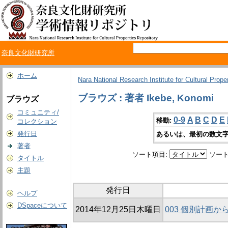
奈良文化財研究所
ホーム
Nara National Research Institute for Cultural Prope
ブラウズ : 著者 Ikebe, Konomi
ブラウズ
コミュニティ/
0-9
A
B
C
D
E
移動:
コレクション
発行日
あるいは、最初の数文字
著者
ソート項目:
ソート
タイトル
主題
発行日
ヘルプ
DSpaceについて
2014年12月25日木曜日
003 個別計画