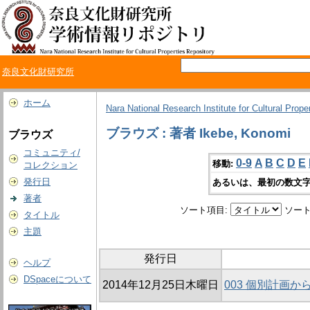
奈良文化財研究所
ホーム
Nara National Research Institute for Cultural Prope
ブラウズ : 著者 Ikebe, Konomi
ブラウズ
コミュニティ/
0-9
A
B
C
D
E
移動:
コレクション
発行日
あるいは、最初の数文字
著者
ソート項目:
ソート
タイトル
主題
発行日
ヘルプ
DSpaceについて
2014年12月25日木曜日
003 個別計画