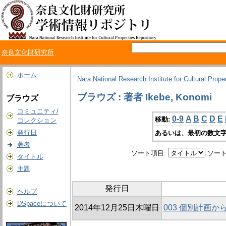
奈良文化財研究所
ホーム
Nara National Research Institute for Cultural Prope
ブラウズ : 著者 Ikebe, Konomi
ブラウズ
コミュニティ/
0-9
A
B
C
D
E
移動:
コレクション
発行日
あるいは、最初の数文字
著者
ソート項目:
ソート
タイトル
主題
発行日
ヘルプ
DSpaceについて
2014年12月25日木曜日
003 個別計画