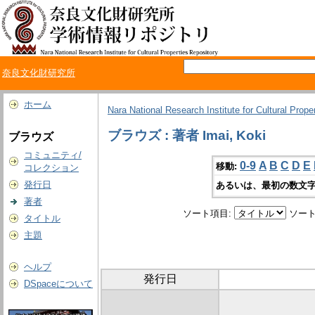
奈良文化財研究所
ホーム
Nara National Research Institute for Cultural Prope
ブラウズ : 著者 Imai, Koki
ブラウズ
コミュニティ/
0-9
A
B
C
D
E
移動:
コレクション
発行日
あるいは、最初の数文字
著者
ソート項目:
ソート
タイトル
主題
ヘルプ
発行日
DSpaceについて