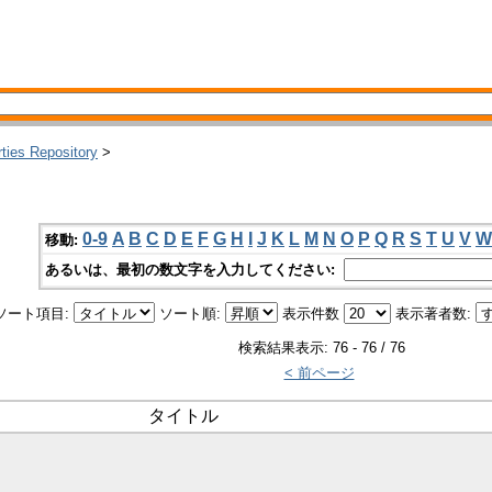
rties Repository
>
0-9
A
B
C
D
E
F
G
H
I
J
K
L
M
N
O
P
Q
R
S
T
U
V
W
移動:
あるいは、最初の数文字を入力してください:
ソート項目:
ソート順:
表示件数
表示著者数:
検索結果表示: 76 - 76 / 76
< 前ページ
タイトル