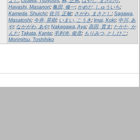
よし
;
Ozawa, Tsuyoshi
;
林, 正憲
;
はやし, まさのり
;
Hayashi, Masanori
;
亀田, 修一
;
かめだ, しゅういち
;
Kameda, Shuichi
;
佐川, 正敏
;
さがわ, まさとし
;
Sagawa,
Masatoshi
;
今井, 晃樹
;
いまい, こうき
;
Imai, Koki
;
中川, あ
や
;
なかがわ, あや
;
Nakagawa, Aya
;
高田, 貫太
;
たかた, か
んた
;
Takata, Kanta
;
毛利光, 俊彦
;
もりみつ, としひこ
;
Morimitsu, Toshihiko