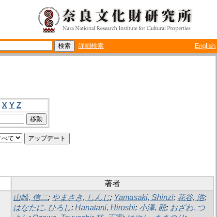
詳細検索
English
X
Y
Z
著者
山崎, 信二
;
やまさき, しんじ
;
Yamasaki, Shinzi
;
花谷, 浩
;
はなたに, ひろし
;
Hanatani, Hiroshi
;
小澤, 毅
;
おざわ, つ