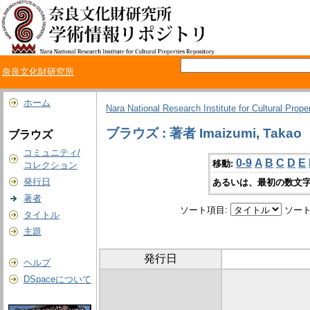
奈良文化財研究所
ホーム
Nara National Research Institute for Cultural Prope
ブラウズ : 著者 Imaizumi, Takao
ブラウズ
コミュニティ/
0-9
A
B
C
D
E
移動:
コレクション
発行日
あるいは、最初の数文字
著者
ソート項目:
ソート
タイトル
主題
発行日
ヘルプ
DSpaceについて