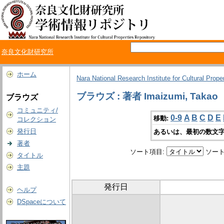
奈良文化財研究所
ホーム
Nara National Research Institute for Cultural Prope
ブラウズ : 著者 Imaizumi, Takao
ブラウズ
コミュニティ/
0-9
A
B
C
D
E
移動:
コレクション
発行日
あるいは、最初の数文字
著者
ソート項目:
ソート
タイトル
主題
発行日
ヘルプ
DSpaceについて