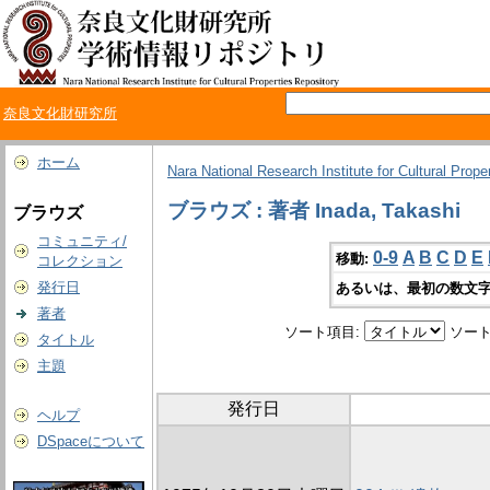
奈良文化財研究所
ホーム
Nara National Research Institute for Cultural Prope
ブラウズ : 著者 Inada, Takashi
ブラウズ
コミュニティ/
0-9
A
B
C
D
E
移動:
コレクション
発行日
あるいは、最初の数文字
著者
ソート項目:
ソート
タイトル
主題
発行日
ヘルプ
DSpaceについて