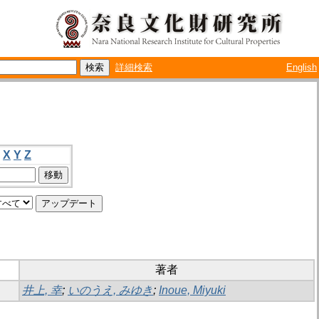
詳細検索
English
X
Y
Z
著者
井上, 幸
;
いのうえ, みゆき
;
Inoue, Miyuki