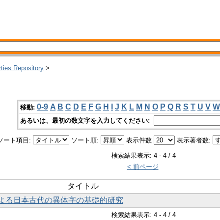
rties Repository
>
0-9
A
B
C
D
E
F
G
H
I
J
K
L
M
N
O
P
Q
R
S
T
U
V
W
移動:
あるいは、最初の数文字を入力してください:
ソート項目:
ソート順:
表示件数
表示著者数:
検索結果表示: 4 - 4 / 4
< 前ページ
タイトル
よる日本古代の異体字の基礎的研究
検索結果表示: 4 - 4 / 4