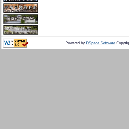
Powered by
DSpace Software
Copyrig