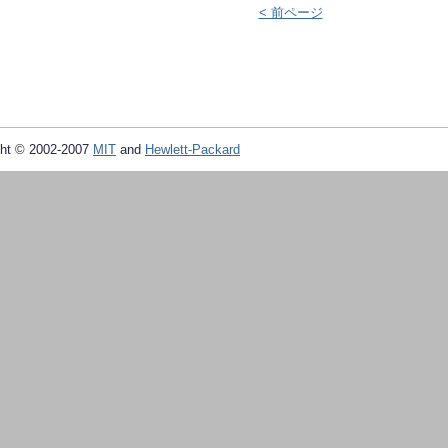
< 前ページ
ht © 2002-2007
MIT
and
Hewlett-Packard