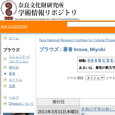
奈良文化財研究所
ホーム
Nara National Research Institute for Cultural Prope
ブラウズ : 著者 Inoue, Miyuki
ブラウズ
コミュニティ/
0-9
A
B
C
D
E
移動:
コレクション
発行日
あるいは、最初の数文字
著者
ソート項目:
ソート
タイトル
主題
ヘルプ
発行日
DSpaceについて
木簡の字形分析に
2011年3月31日木曜日
究