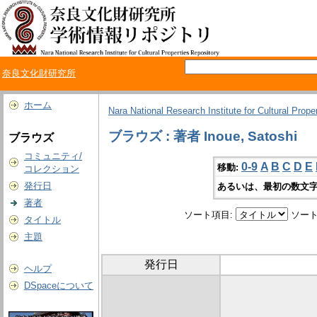
奈良文化財研究所
ホーム
Nara National Research Institute for Cultural Prope
ブラウズ : 著者 Inoue, Satoshi
ブラウズ
コミュニティ/
0-9
A
B
C
D
E
移動:
コレクション
発行日
あるいは、最初の数文字
著者
ソート項目:
ソート
タイトル
主題
発行日
ヘルプ
DSpaceについて