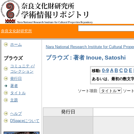
奈良文化財研究所
ホーム
Nara National Research Institute for Cultural Prope
ブラウズ : 著者 Inoue, Satoshi
ブラウズ
コミュニティ/
0-9
A
B
C
D
E
移動:
コレクション
発行日
あるいは、最初の数文字
著者
ソート項目:
ソート
タイトル
主題
発行日
ヘルプ
DSpaceについて