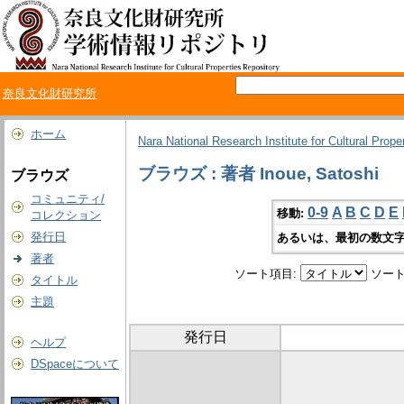
奈良文化財研究所
ホーム
Nara National Research Institute for Cultural Prope
ブラウズ : 著者 Inoue, Satoshi
ブラウズ
コミュニティ/
0-9
A
B
C
D
E
移動:
コレクション
発行日
あるいは、最初の数文字
著者
ソート項目:
ソート
タイトル
主題
発行日
ヘルプ
DSpaceについて