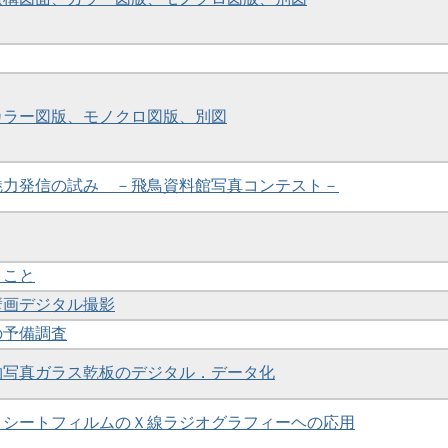
 カラー図版、モノクロ図版、別図
の魅力発信の試み －飛鳥資料館写真コンテスト－
とこと
墳壁画デジタル撮影
の予備調査
造物写真ガラス乾板のデジタル．データ化
ントシートフィルムのＸ線ラジオグラフィーヘの応用