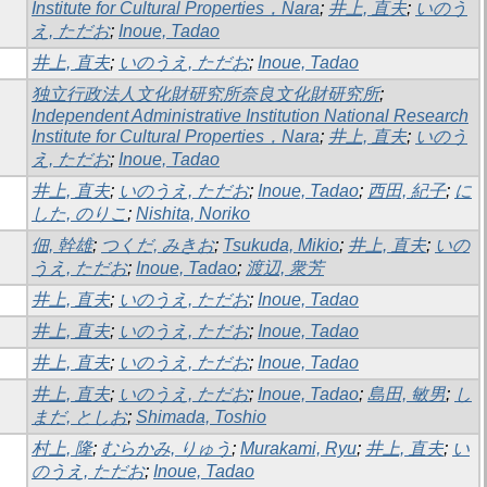
Institute for Cultural Properties，Nara
;
井上, 直夫
;
いのう
え, ただお
;
Inoue, Tadao
井上, 直夫
;
いのうえ, ただお
;
Inoue, Tadao
独立行政法人文化財研究所奈良文化財研究所
;
Independent Administrative Institution National Research
Institute for Cultural Properties，Nara
;
井上, 直夫
;
いのう
え, ただお
;
Inoue, Tadao
井上, 直夫
;
いのうえ, ただお
;
Inoue, Tadao
;
西田, 紀子
;
に
した, のりこ
;
Nishita, Noriko
佃, 幹雄
;
つくだ, みきお
;
Tsukuda, Mikio
;
井上, 直夫
;
いの
うえ, ただお
;
Inoue, Tadao
;
渡辺, 衆芳
井上, 直夫
;
いのうえ, ただお
;
Inoue, Tadao
井上, 直夫
;
いのうえ, ただお
;
Inoue, Tadao
井上, 直夫
;
いのうえ, ただお
;
Inoue, Tadao
井上, 直夫
;
いのうえ, ただお
;
Inoue, Tadao
;
島田, 敏男
;
し
まだ, としお
;
Shimada, Toshio
村上, 隆
;
むらかみ, りゅう
;
Murakami, Ryu
;
井上, 直夫
;
い
のうえ, ただお
;
Inoue, Tadao