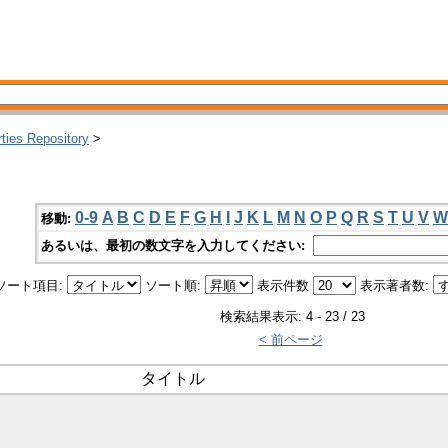
rties Repository
>
0-9
A
B
C
D
E
F
G
H
I
J
K
L
M
N
O
P
Q
R
S
T
U
V
W
移動:
あるいは、最初の数文字を入力してください:
ソート項目:
ソート順:
表示件数
表示著者数:
検索結果表示: 4 - 23 / 23
< 前ページ
タイトル