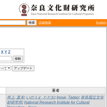
詳細検索
English
X
Y
Z
著者
井上, 直夫
;
いのうえ, ただお
;
Inoue, Tadao
;
奈良国立文化
財研究所
;
National Research Institute for Cultural