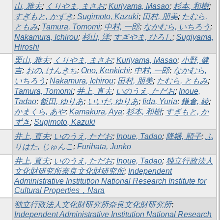
山, 雅夫
;
くりやま, まさお
;
Kuriyama, Masao
;
杉本, 和樹
;
すぎもと, かずき
;
Sugimoto, Kazuki
;
田村, 朋美
;
たむら,
ともみ
;
Tamura, Tomomi
;
中村, 一郎
;
なかむら, いちろう
;
Nakamura, Ichirou
;
杉山, 洋
;
すぎやま, ひろし
;
Sugiyama,
Hiroshi
栗山, 雅夫
;
くりやま, まさお
;
Kuriyama, Masao
;
小野, 健
吉
;
おの, けんきち
;
Ono, Kenkichi
;
中村, 一郎
;
なかむら,
いちろう
;
Nakamura, Ichirou
;
田村, 朋美
;
たむら, ともみ
;
Tamura, Tomomi
;
井上, 直夫
;
いのうえ, ただお
;
Inoue,
Tadao
;
飯田, ゆりあ
;
いいだ, ゆりあ
;
Iida, Yuria
;
鎌倉, 綾
;
かまくら, あや
;
Kamakura, Aya
;
杉本, 和樹
;
すぎもと, か
ずき
;
Sugimoto, Kazuki
井上, 直夫
;
いのうえ, ただお
;
Inoue, Tadao
;
降幡, 順子
;
ふ
りはた, じゅんこ
;
Furihata, Junko
井上, 直夫
;
いのうえ, ただお
;
Inoue, Tadao
;
独立行政法人
文化財研究所奈良文化財研究所
;
Independent
Administrative Institution National Research Institute for
Cultural Properties，Nara
独立行政法人文化財研究所奈良文化財研究所
;
Independent Administrative Institution National Research