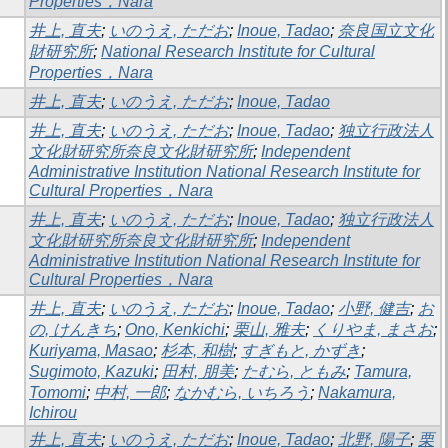
Properties，Nara
井上, 直夫
;
いのうえ, ただお
;
Inoue, Tadao
;
奈良国立文化
財研究所
;
National Research Institute for Cultural
Properties，Nara
井上, 直夫
;
いのうえ, ただお
;
Inoue, Tadao
井上, 直夫
;
いのうえ, ただお
;
Inoue, Tadao
;
独立行政法人
文化財研究所奈良文化財研究所
;
Independent
Administrative Institution National Research Institute for
Cultural Properties，Nara
井上, 直夫
;
いのうえ, ただお
;
Inoue, Tadao
;
独立行政法人
文化財研究所奈良文化財研究所
;
Independent
Administrative Institution National Research Institute for
Cultural Properties，Nara
井上, 直夫
;
いのうえ, ただお
;
Inoue, Tadao
;
小野, 健吉
;
お
の, けんきち
;
Ono, Kenkichi
;
栗山, 雅夫
;
くりやま, まさお
;
Kuriyama, Masao
;
杉本, 和樹
;
すぎもと, かずき
;
Sugimoto, Kazuki
;
田村, 朋美
;
たむら, ともみ
;
Tamura,
Tomomi
;
中村, 一郎
;
なかむら, いちろう
;
Nakamura,
Ichirou
井上, 直夫
;
いのうえ, ただお
;
Inoue, Tadao
;
北野, 陽子
;
栗