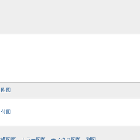
、附図
、付図
 遺構図面、カラー図版、モノクロ図版、別図