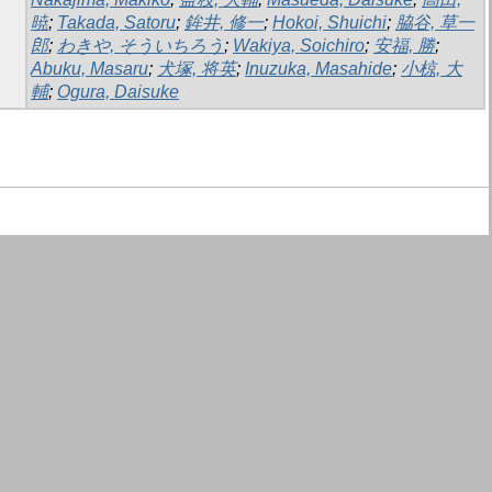
暁
;
Takada, Satoru
;
鉾井, 修一
;
Hokoi, Shuichi
;
脇谷, 草一
郎
;
わきや, そういちろう
;
Wakiya, Soichiro
;
安福, 勝
;
Abuku, Masaru
;
犬塚, 将英
;
Inuzuka, Masahide
;
小椋, 大
輔
;
Ogura, Daisuke