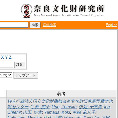
詳細検索
English
X
Y
Z
著者
独立行政法人国立文化財機構奈良文化財研究所埋蔵文化
財センター
;
宇野, 朋子
;
Uno, Tomoko
;
伊庭, 千恵美
;
Iba,
Chiemi
;
山田, 皓貴
;
Yamada, Koki
;
中嶋, 麻起子
;
Nakajima, Makiko
;
益枝, 大輔
;
Masueda, Daisuke
;
高田,