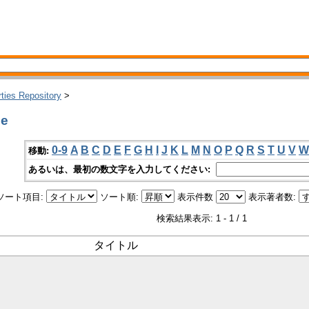
rties Repository
>
de
0-9
A
B
C
D
E
F
G
H
I
J
K
L
M
N
O
P
Q
R
S
T
U
V
W
移動:
あるいは、最初の数文字を入力してください:
ソート項目:
ソート順:
表示件数
表示著者数:
検索結果表示: 1 - 1 / 1
タイトル