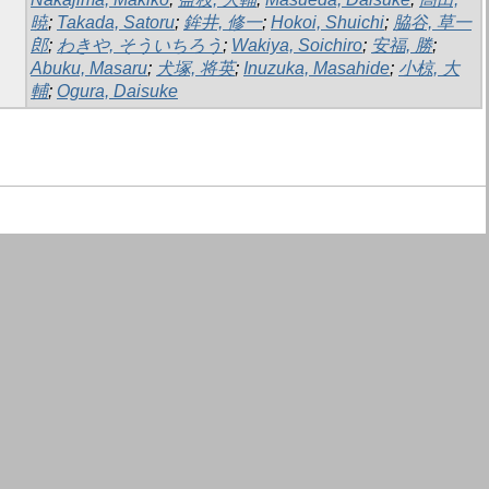
暁
;
Takada, Satoru
;
鉾井, 修一
;
Hokoi, Shuichi
;
脇谷, 草一
郎
;
わきや, そういちろう
;
Wakiya, Soichiro
;
安福, 勝
;
Abuku, Masaru
;
犬塚, 将英
;
Inuzuka, Masahide
;
小椋, 大
輔
;
Ogura, Daisuke