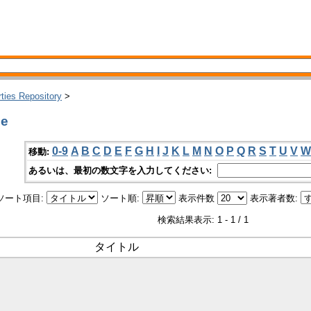
rties Repository
>
de
0-9
A
B
C
D
E
F
G
H
I
J
K
L
M
N
O
P
Q
R
S
T
U
V
W
移動:
あるいは、最初の数文字を入力してください:
ソート項目:
ソート順:
表示件数
表示著者数:
検索結果表示: 1 - 1 / 1
タイトル