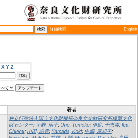
詳細検索
English
X
Y
Z
著者
独立行政法人国立文化財機構奈良文化財研究所埋蔵文化
財センター
;
宇野, 朋子
;
Uno, Tomoko
;
伊庭, 千恵美
;
Iba,
Chiemi
;
山田, 皓貴
;
Yamada, Koki
;
中嶋, 麻起子
;
Nakajima, Makiko
;
益枝, 大輔
;
Masueda, Daisuke
;
高田,