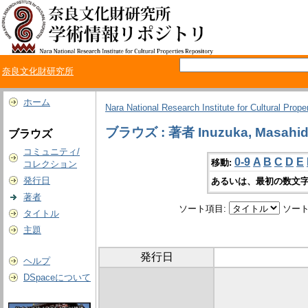
奈良文化財研究所
ホーム
Nara National Research Institute for Cultural Prope
ブラウズ : 著者 Inuzuka, Masahi
ブラウズ
コミュニティ/
0-9
A
B
C
D
E
移動:
コレクション
発行日
あるいは、最初の数文字
著者
ソート項目:
ソート
タイトル
主題
発行日
ヘルプ
DSpaceについて