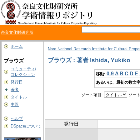
奈良文化財研究所
ホーム
Nara National Research Institute for Cultural Prope
ブラウズ : 著者 Ishida, Yukiko
ブラウズ
コミュニティ/
0-9
A
B
C
D
E
移動:
コレクション
発行日
あるいは、最初の数文字
著者
ソート項目:
ソート
タイトル
主題
ヘルプ
発行日
DSpaceについて