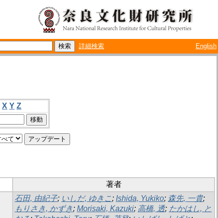
詳細検索
English
X
Y
Z
著者
石田, 由紀子
;
いしだ, ゆきこ
;
Ishida, Yukiko
;
森先, 一貴
;
もりさき, かずき
;
Morisaki, Kazuki
;
高橋, 透
;
たかはし, と