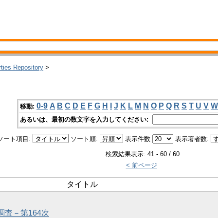
rties Repository
>
0-9
A
B
C
D
E
F
G
H
I
J
K
L
M
N
O
P
Q
R
S
T
U
V
W
移動:
あるいは、最初の数文字を入力してください:
ソート項目:
ソート順:
表示件数
表示著者数:
検索結果表示: 41 - 60 / 60
< 前ページ
タイトル
調査－第164次