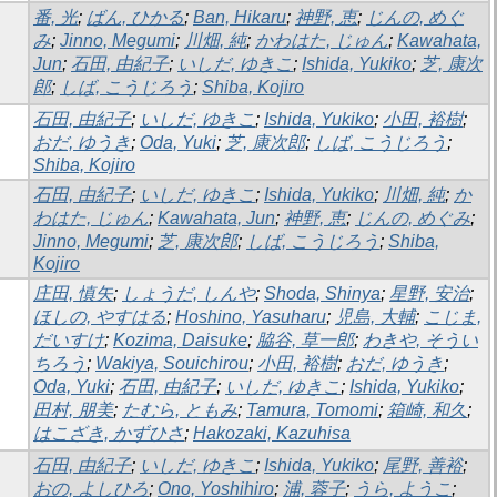
番, 光
;
ばん, ひかる
;
Ban, Hikaru
;
神野, 恵
;
じんの, めぐ
み
;
Jinno, Megumi
;
川畑, 純
;
かわはた, じゅん
;
Kawahata,
Jun
;
石田, 由紀子
;
いしだ, ゆきこ
;
Ishida, Yukiko
;
芝, 康次
郎
;
しば, こうじろう
;
Shiba, Kojiro
石田, 由紀子
;
いしだ, ゆきこ
;
Ishida, Yukiko
;
小田, 裕樹
;
おだ, ゆうき
;
Oda, Yuki
;
芝, 康次郎
;
しば, こうじろう
;
Shiba, Kojiro
石田, 由紀子
;
いしだ, ゆきこ
;
Ishida, Yukiko
;
川畑, 純
;
か
わはた, じゅん
;
Kawahata, Jun
;
神野, 恵
;
じんの, めぐみ
;
Jinno, Megumi
;
芝, 康次郎
;
しば, こうじろう
;
Shiba,
Kojiro
庄田, 慎矢
;
しょうだ, しんや
;
Shoda, Shinya
;
星野, 安治
;
ほしの, やすはる
;
Hoshino, Yasuharu
;
児島, 大輔
;
こじま,
だいすけ
;
Kozima, Daisuke
;
脇谷, 草一郎
;
わきや, そうい
ちろう
;
Wakiya, Souichirou
;
小田, 裕樹
;
おだ, ゆうき
;
Oda, Yuki
;
石田, 由紀子
;
いしだ, ゆきこ
;
Ishida, Yukiko
;
田村, 朋美
;
たむら, ともみ
;
Tamura, Tomomi
;
箱崎, 和久
;
はこざき, かずひさ
;
Hakozaki, Kazuhisa
石田, 由紀子
;
いしだ, ゆきこ
;
Ishida, Yukiko
;
尾野, 善裕
;
おの, よしひろ
;
Ono, Yoshihiro
;
浦, 蓉子
;
うら, ようこ
;