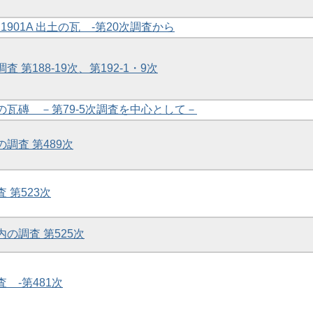
D1901A 出土の瓦 -第20次調査から
査 第188-19次、第192-1・9次
土の瓦磚 －第79-5次調査を中心として－
の調査 第489次
査 第523次
内の調査 第525次
査 -第481次