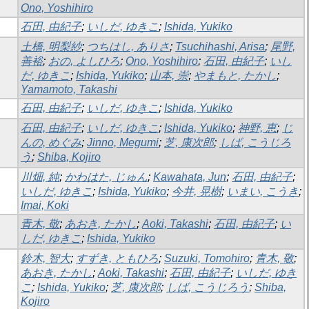
Ono, Yoshihiro
石田, 由紀子
;
いしだ, ゆきこ
;
Ishida, Yukiko
土橋, 明梨紗
;
つちはし, ありさ
;
Tsuchihashi, Arisa
;
尾野,
善裕
;
おの, よしひろ
;
Ono, Yoshihiro
;
石田, 由紀子
;
いし
だ, ゆきこ
;
Ishida, Yukiko
;
山本, 崇
;
やまもと, たかし
;
Yamamoto, Takashi
石田, 由紀子
;
いしだ, ゆきこ
;
Ishida, Yukiko
石田, 由紀子
;
いしだ, ゆきこ
;
Ishida, Yukiko
;
神野, 恵
;
じ
んの, めぐみ
;
Jinno, Megumi
;
芝, 康次郎
;
しば, こうじろ
う
;
Shiba, Kojiro
川畑, 純
;
かわはた, じゅん
;
Kawahata, Jun
;
石田, 由紀子
;
いしだ, ゆきこ
;
Ishida, Yukiko
;
今井, 晃樹
;
いまい, こうき
;
Imai, Koki
青木, 敬
;
あおき, たかし
;
Aoki, Takashi
;
石田, 由紀子
;
い
しだ, ゆきこ
;
Ishida, Yukiko
鈴木, 智大
;
すずき, ともひろ
;
Suzuki, Tomohiro
;
青木, 敬
;
あおき, たかし
;
Aoki, Takashi
;
石田, 由紀子
;
いしだ, ゆき
こ
;
Ishida, Yukiko
;
芝, 康次郎
;
しば, こうじろう
;
Shiba,
Kojiro