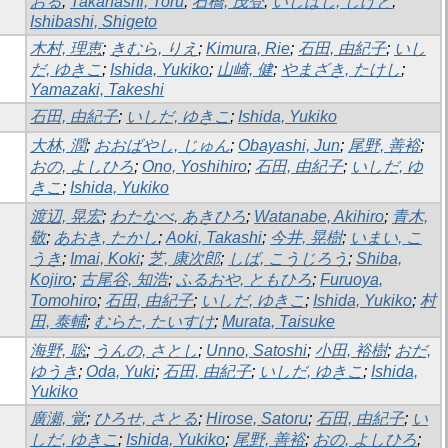
おる
;
Takahashi, Toru
;
石橋, 茂登
;
いしばし, しげと
;
Ishibashi, Shigeto
木村, 理恵
;
きむら, りえ
;
Kimura, Rie
;
石田, 由紀子
;
いし
だ, ゆきこ
;
Ishida, Yukiko
;
山崎, 健
;
やまざき, たけし
;
Yamazaki, Takeshi
石田, 由紀子
;
いしだ, ゆきこ
;
Ishida, Yukiko
大林, 潤
;
おおばやし, じゅん
;
Obayashi, Jun
;
尾野, 善裕
;
おの, よしひろ
;
Ono, Yoshihiro
;
石田, 由紀子
;
いしだ, ゆ
きこ
;
Ishida, Yukiko
渡辺, 晃宏
;
わたなべ, あきひろ
;
Watanabe, Akihiro
;
青木,
敬
;
あおき, たかし
;
Aoki, Takashi
;
今井, 晃樹
;
いまい, こ
うき
;
Imai, Koki
;
芝, 康次郎
;
しば, こうじろう
;
Shiba,
Kojiro
;
古尾谷, 知浩
;
ふるおや, ともひろ
;
Furuoya,
Tomohiro
;
石田, 由紀子
;
いしだ, ゆきこ
;
Ishida, Yukiko
;
村
田, 泰輔
;
むらた, たいすけ
;
Murata, Taisuke
海野, 聡
;
うんの, さとし
;
Unno, Satoshi
;
小田, 裕樹
;
おだ,
ゆうき
;
Oda, Yuki
;
石田, 由紀子
;
いしだ, ゆきこ
;
Ishida,
Yukiko
廣瀬, 覚
;
ひろせ, さとる
;
Hirose, Satoru
;
石田, 由紀子
;
い
しだ, ゆきこ
;
Ishida, Yukiko
;
尾野, 善裕
;
おの, よしひろ
;