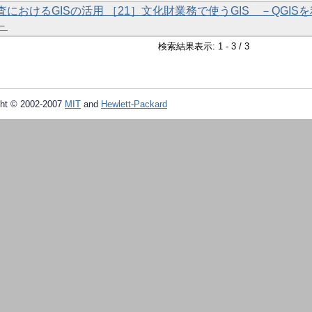
査におけるGISの活用 ［21］文化財業務で使うGIS －QGISを
－
検索結果表示: 1 - 3 / 3
ht © 2002-2007
MIT
and
Hewlett-Packard