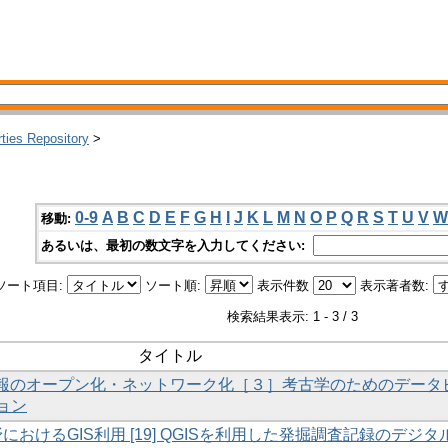
rties Repository
>
0-9
A
B
C
D
E
F
G
H
I
J
K
L
M
N
O
P
Q
R
S
T
U
V
W
移動:
あるいは、最初の数文字を入力してください:
ソート項目:
ソート順:
表示件数
表示著者数:
検索結果表示: 1 - 3 / 3
タイトル
財情報のオープン化・ネットワーク化［３］考古学のためのデータ
ョン
野におけるGIS利用 [19] QGISを利用した発掘調査記録のデジタ