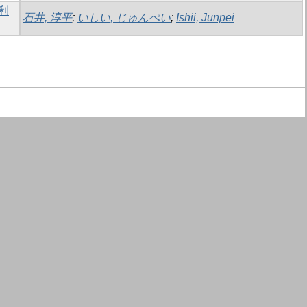
利
石井, 淳平
;
いしい, じゅんぺい
;
Ishii, Junpei