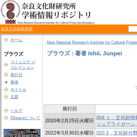
奈良文化財研究所
ホーム
Nara National Research Institute for Cultural Prope
ブラウズ : 著者 Ishii, Junpei
ブラウズ
コミュニティ/
コレクション
発行日
著者
タイトル
主題
発行日
ヘルプ
004 １．文化
DSpaceについて
2020年2月25日火曜日
ジュアライゼーシ
2022年3月30日水曜日
020 3．文化財分