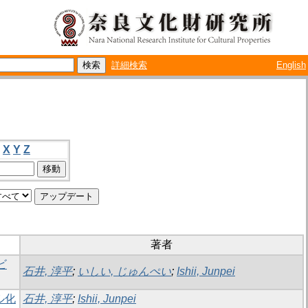
詳細検索
English
X
Y
Z
著者
ビ
石井, 淳平
;
いしい, じゅんぺい
;
Ishii, Junpei
ル化
石井, 淳平
;
Ishii, Junpei