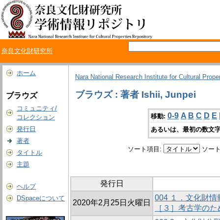
奈良文化財研究所
ホーム
Nara National Research Institute for Cultural Prope
ブラウズ : 著者 Ishii, Junpei
ブラウズ
コミュニティ/
0-9
A
B
C
D
E
移動:
コレクション
発行日
あるいは、最初の数文字
著者
ソート項目:
ソート
タイトル
主題
発行日
ヘルプ
004 １．文化財
DSpaceについて
2020年2月25日火曜日
［３］考古学のた