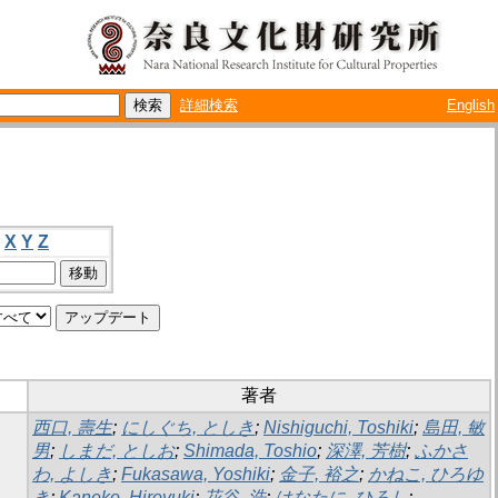
詳細検索
English
X
Y
Z
著者
西口, 壽生
;
にしぐち, としき
;
Nishiguchi, Toshiki
;
島田, 敏
男
;
しまだ, としお
;
Shimada, Toshio
;
深澤, 芳樹
;
ふかさ
わ, よしき
;
Fukasawa, Yoshiki
;
金子, 裕之
;
かねこ, ひろゆ
き
;
Kaneko, Hiroyuki
;
花谷, 浩
;
はなたに, ひろし
;