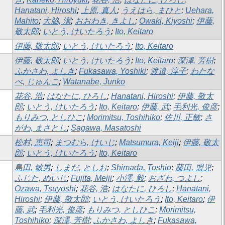
Hanatani, Hiroshi
;
上原, 真人
;
うえはら, まひと
;
Uehara,
Mahito
;
大脇, 潔
;
おおわき, きよし
;
Owaki, Kiyoshi
;
伊藤,
敬太郎
;
いとう, けいたろう
;
Ito, Keitaro
伊藤, 敬太郎
;
いとう, けいたろう
;
Ito, Keitaro
伊藤, 敬太郎
;
いとう, けいたろう
;
Ito, Keitaro
;
深澤, 芳樹
;
ふかさわ, よしき
;
Fukasawa, Yoshiki
;
渡邉, 淳子
;
わたな
べ, じゅんこ
;
Watanabe, Junko
花谷, 浩
;
はなたに, ひろし
;
Hanatani, Hiroshi
;
伊藤, 敬太
郎
;
いとう, けいたろう
;
Ito, Keitaro
;
伊藤, 武
;
毛利光, 俊彦
;
もりみつ, としひこ
;
Morimitsu, Toshihiko
;
佐川, 正敏
;
さ
がわ, まさとし
;
Sagawa, Masatoshi
松村, 恵司
;
まつむら, けいじ
;
Matsumura, Keiji
;
伊藤, 敬太
郎
;
いとう, けいたろう
;
Ito, Keitaro
島田, 敏男
;
しまだ, としお
;
Shimada, Toshio
;
藤田, 盟児
;
ふじた, めいじ
;
Fujita, Meiji
;
小澤, 毅
;
おざわ, つよし
;
Ozawa, Tsuyoshi
;
花谷, 浩
;
はなたに, ひろし
;
Hanatani,
Hiroshi
;
伊藤, 敬太郎
;
いとう, けいたろう
;
Ito, Keitaro
;
伊
藤, 武
;
毛利光, 俊彦
;
もりみつ, としひこ
;
Morimitsu,
Toshihiko
;
深澤, 芳樹
;
ふかさわ, よしき
;
Fukasawa,