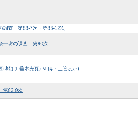
の調査 第83-7次・第83-12次
八条一坊の調査 第90次
2瓦磚類 (E垂木先瓦)-M(磚・土管ほか)
 第83-9次