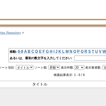
rties Repository
>
0-9
A
B
C
D
E
F
G
H
I
J
K
L
M
N
O
P
Q
R
S
T
U
V
W
移動:
あるいは、最初の数文字を入力してください:
ソート項目:
ソート順:
表示件数
表示著者数:
検索結果表示: 1 - 6 / 6
タイトル