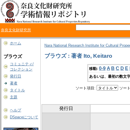
奈良文化財研究所
ホーム
Nara National Research Institute for Cultural Prope
ブラウズ : 著者 Ito, Keitaro
ブラウズ
コミュニティ/
0-9
A
B
C
D
E
移動:
コレクション
発行日
あるいは、最初の数文字
著者
ソート項目:
ソート
タイトル
主題
発行日
ヘルプ
DSpaceについて