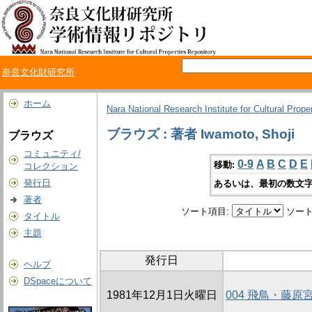
奈良文化財研究所
ホーム
Nara National Research Institute for Cultural Prope
ブラウズ : 著者 Iwamoto, Shoji
ブラウズ
コミュニティ/
0-9
A
B
C
D
E
移動:
コレクション
発行日
あるいは、最初の数文字
著者
ソート項目:
ソート
タイトル
主題
発行日
ヘルプ
DSpaceについて
1981年12月1日火曜日
004 飛鳥・藤原