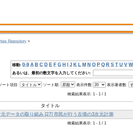
rties Repository
>
0-9
A
B
C
D
E
F
G
H
I
J
K
L
M
N
O
P
Q
R
S
T
U
V
W
移動:
あるいは、最初の数文字を入力してください:
ソート項目:
ソート順:
表示件数
表示著者数:
検索結果表示: 1 - 1 / 1
タイトル
次元データの取り組み [27] 市民が行う古墳の3次元計測
検索結果表示: 1 - 1 / 1