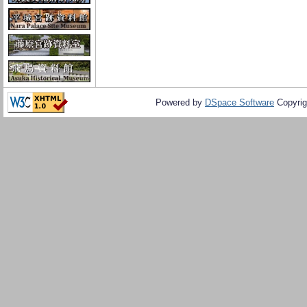
Powered by
DSpace Software
Copyrig