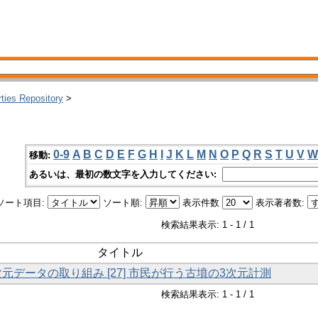
rties Repository
>
0-9
A
B
C
D
E
F
G
H
I
J
K
L
M
N
O
P
Q
R
S
T
U
V
W
移動:
あるいは、最初の数文字を入力してください:
ソート項目:
ソート順:
表示件数
表示著者数:
検索結果表示: 1 - 1 / 1
タイトル
次元データの取り組み [27] 市民が行う古墳の3次元計測
検索結果表示: 1 - 1 / 1