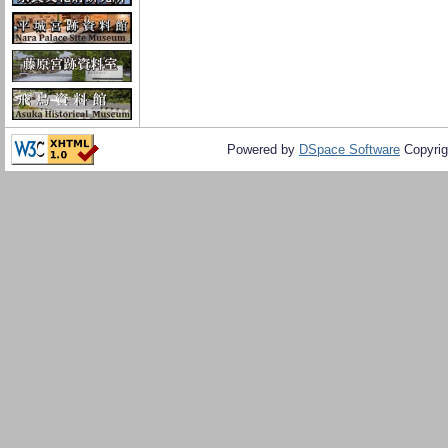
Powered by
DSpace Software
Copyrig