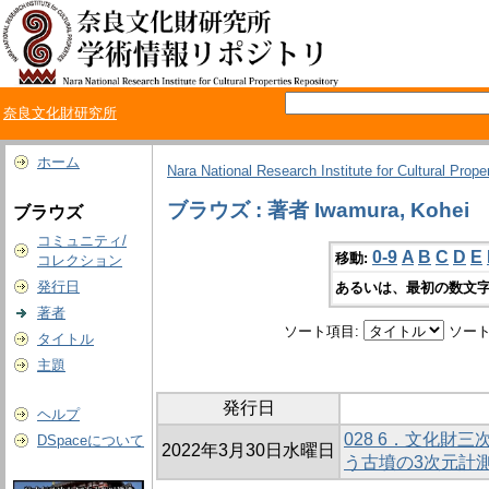
奈良文化財研究所
ホーム
Nara National Research Institute for Cultural Prope
ブラウズ : 著者 Iwamura, Kohei
ブラウズ
コミュニティ/
0-9
A
B
C
D
E
移動:
コレクション
発行日
あるいは、最初の数文字
著者
ソート項目:
ソート
タイトル
主題
発行日
ヘルプ
028 6．文化財三
DSpaceについて
2022年3月30日水曜日
う古墳の3次元計