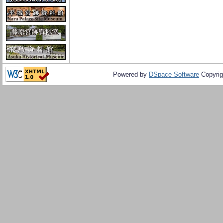
Powered by
DSpace Software
Copyrig