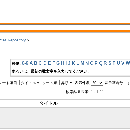
rties Repository
>
0-9
A
B
C
D
E
F
G
H
I
J
K
L
M
N
O
P
Q
R
S
T
U
V
W
移動:
あるいは、最初の数文字を入力してください:
ソート項目:
ソート順:
表示件数
表示著者数:
検索結果表示: 1 - 1 / 1
タイトル