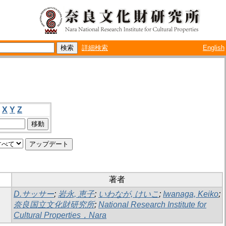
詳細検索
English
X
Y
Z
著者
D.サッサー
;
岩永, 恵子
;
いわなが, けいこ
;
Iwanaga, Keiko
;
奈良国立文化財研究所
;
National Research Institute for
Cultural Properties，Nara