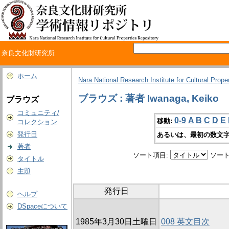
奈良文化財研究所
ホーム
Nara National Research Institute for Cultural Prope
ブラウズ : 著者 Iwanaga, Keiko
ブラウズ
コミュニティ/
0-9
A
B
C
D
E
移動:
コレクション
発行日
あるいは、最初の数文字
著者
ソート項目:
ソート
タイトル
主題
発行日
ヘルプ
DSpaceについて
1985年3月30日土曜日
008 英文目次