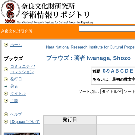
奈良文化財研究所
ホーム
Nara National Research Institute for Cultural Prope
ブラウズ : 著者 Iwanaga, Shozo
ブラウズ
コミュニティ/
0-9
A
B
C
D
E
移動:
コレクション
発行日
あるいは、最初の数文字
著者
ソート項目:
ソート
タイトル
主題
ヘルプ
発行日
DSpaceについて