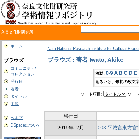
奈良文化財研究所
ホーム
Nara National Research Institute for Cultural Prope
ブラウズ : 著者 Iwato, Akiko
ブラウズ
コミュニティ/
0-9
A
B
C
D
E
移動:
コレクション
発行日
あるいは、最初の数文字
著者
ソート項目:
ソート
タイトル
主題
発行日
ヘルプ
DSpaceについて
2019年12月
003 平城宮東方