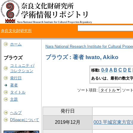
奈良文化財研究所
ホーム
Nara National Research Institute for Cultural Prope
ブラウズ : 著者 Iwato, Akiko
ブラウズ
コミュニティ/
0-9
A
B
C
D
E
移動:
コレクション
発行日
あるいは、最初の数文字
著者
ソート項目:
ソート
タイトル
主題
発行日
ヘルプ
DSpaceについて
2019年12月
003 平城宮東方