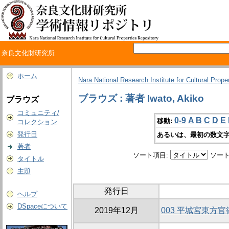
奈良文化財研究所
ホーム
Nara National Research Institute for Cultural Prope
ブラウズ : 著者 Iwato, Akiko
ブラウズ
コミュニティ/
0-9
A
B
C
D
E
移動:
コレクション
発行日
あるいは、最初の数文字
著者
ソート項目:
ソート
タイトル
主題
発行日
ヘルプ
DSpaceについて
2019年12月
003 平城宮東方