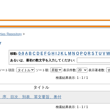
rties Repository
>
r
0-9
A
B
C
D
E
F
G
H
I
J
K
L
M
N
O
P
Q
R
S
T
U
V
W
移動:
あるいは、最初の数文字を入力してください:
ソート項目:
ソート順:
表示件数
表示著者数:
検索結果表示: 1 - 1 / 1
タイトル
紙、序、目次、別表、英文要旨、奥付
検索結果表示: 1 - 1 / 1