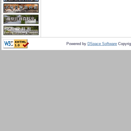
Powered by
DSpace Software
Copyrig