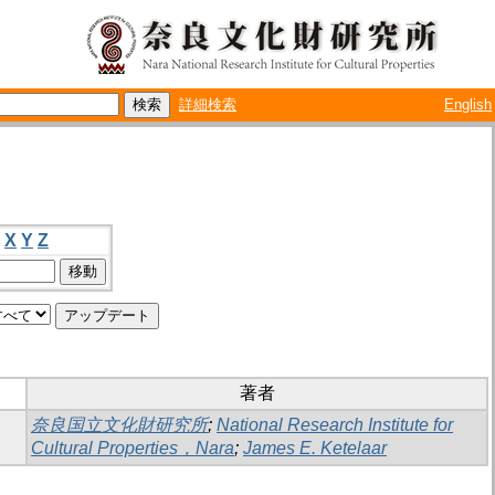
詳細検索
English
X
Y
Z
著者
奈良国立文化財研究所
;
National Research Institute for
Cultural Properties，Nara
;
James E. Ketelaar