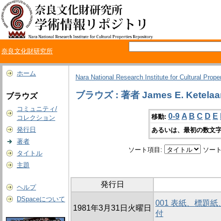
奈良文化財研究所
ホーム
Nara National Research Institute for Cultural Prope
ブラウズ : 著者 James E. Ketelaa
ブラウズ
コミュニティ/
0-9
A
B
C
D
E
移動:
コレクション
発行日
あるいは、最初の数文字
著者
ソート項目:
ソート
タイトル
主題
発行日
ヘルプ
DSpaceについて
001 表紙、標題
1981年3月31日火曜日
付