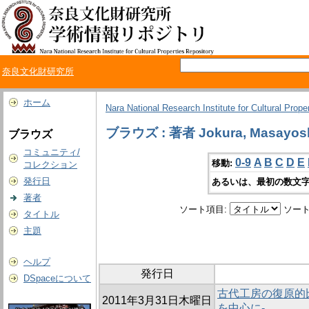
奈良文化財研究所
ホーム
Nara National Research Institute for Cultural Prope
ブラウズ : 著者 Jokura, Masayos
ブラウズ
コミュニティ/
0-9
A
B
C
D
E
移動:
コレクション
発行日
あるいは、最初の数文字
著者
ソート項目:
ソート
タイトル
主題
ヘルプ
発行日
DSpaceについて
古代工房の復原的
2011年3月31日木曜日
を中心に-