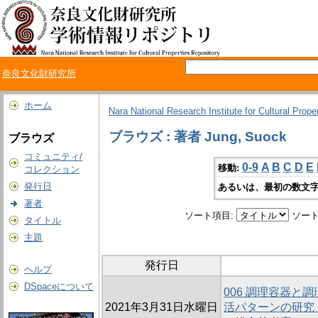
奈良文化財研究所
ホーム
Nara National Research Institute for Cultural Prope
ブラウズ : 著者 Jung, Suock
ブラウズ
コミュニティ/
0-9
A
B
C
D
E
移動:
コレクション
発行日
あるいは、最初の数文字
著者
ソート項目:
ソート
タイトル
主題
発行日
ヘルプ
DSpaceについて
006 調理容器と
2021年3月31日水曜日
活パターンの研究