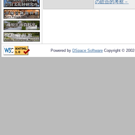
の総合的考察－
Powered by
DSpace Software
Copyright © 200