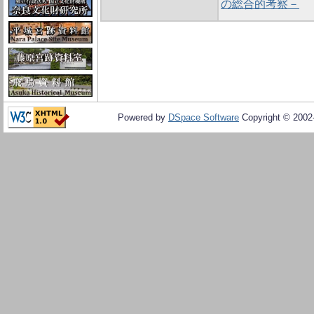
の総合的考察－
Powered by
DSpace Software
Copyright © 200