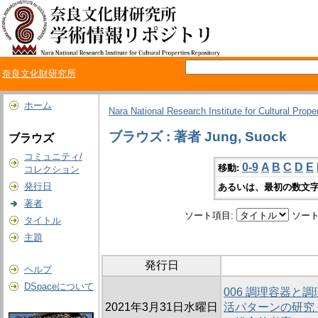
奈良文化財研究所
ホーム
Nara National Research Institute for Cultural Prope
ブラウズ : 著者 Jung, Suock
ブラウズ
コミュニティ/
0-9
A
B
C
D
E
移動:
コレクション
発行日
あるいは、最初の数文字
著者
ソート項目:
ソート
タイトル
主題
発行日
ヘルプ
DSpaceについて
006 調理容器と
2021年3月31日水曜日
活パターンの研究