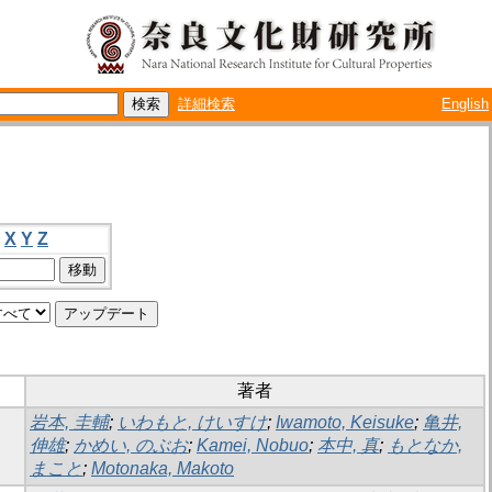
詳細検索
English
X
Y
Z
著者
岩本, 圭輔
;
いわもと, けいすけ
;
Iwamoto, Keisuke
;
亀井,
伸雄
;
かめい, のぶお
;
Kamei, Nobuo
;
本中, 真
;
もとなか,
まこと
;
Motonaka, Makoto