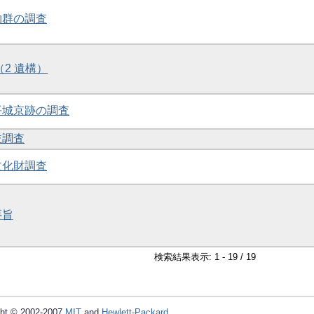
物群の調査
 （2 遺構）
と平城京跡の調査
並調査
文化財調査
要旨
検索結果表示: 1 - 19 / 19
ht © 2002-2007
MIT
and
Hewlett-Packard