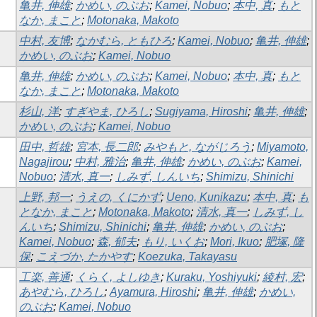
亀井, 伸雄
;
かめい, のぶお
;
Kamei, Nobuo
;
本中, 真
;
もと
なか, まこと
;
Motonaka, Makoto
中村, 友博
;
なかむら, ともひろ
;
Kamei, Nobuo
;
亀井, 伸雄
;
かめい, のぶお
;
Kamei, Nobuo
亀井, 伸雄
;
かめい, のぶお
;
Kamei, Nobuo
;
本中, 真
;
もと
なか, まこと
;
Motonaka, Makoto
杉山, 洋
;
すぎやま, ひろし
;
Sugiyama, Hiroshi
;
亀井, 伸雄
;
かめい, のぶお
;
Kamei, Nobuo
田中, 哲雄
;
宮本, 長二郎
;
みやもと, ながじろう
;
Miyamoto,
Nagajirou
;
中村, 雅治
;
亀井, 伸雄
;
かめい, のぶお
;
Kamei,
Nobuo
;
清水, 真一
;
しみず, しんいち
;
Shimizu, Shinichi
上野, 邦一
;
うえの, くにかず
;
Ueno, Kunikazu
;
本中, 真
;
も
となか, まこと
;
Motonaka, Makoto
;
清水, 真一
;
しみず, し
んいち
;
Shimizu, Shinichi
;
亀井, 伸雄
;
かめい, のぶお
;
Kamei, Nobuo
;
森, 郁夫
;
もり, いくお
;
Mori, Ikuo
;
肥塚, 隆
保
;
こえづか, たかやす
;
Koezuka, Takayasu
工楽, 善通
;
くらく, よしゆき
;
Kuraku, Yoshiyuki
;
綾村, 宏
;
あやむら, ひろし
;
Ayamura, Hiroshi
;
亀井, 伸雄
;
かめい,
のぶお
;
Kamei, Nobuo