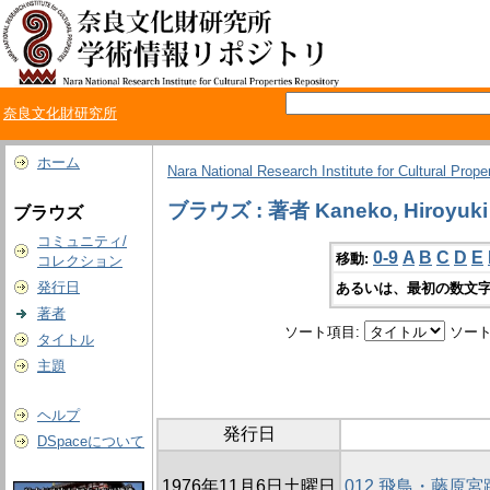
奈良文化財研究所
ホーム
Nara National Research Institute for Cultural Prope
ブラウズ : 著者 Kaneko, Hiroyuki
ブラウズ
コミュニティ/
0-9
A
B
C
D
E
移動:
コレクション
発行日
あるいは、最初の数文字
著者
ソート項目:
ソート
タイトル
主題
ヘルプ
発行日
DSpaceについて
1976年11月6日土曜日
012 飛鳥・藤原