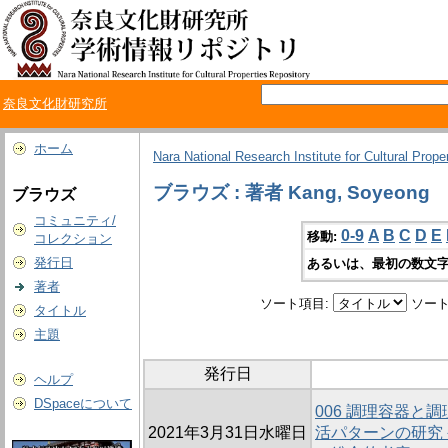
奈良文化財研究所
ホーム
Nara National Research Institute for Cultural Prope
ブラウズ : 著者 Kang, Soyeong
ブラウズ
コミュニティ/
0-9
A
B
C
D
E
移動:
コレクション
発行日
あるいは、最初の数文字
著者
ソート項目:
ソート
タイトル
主題
発行日
ヘルプ
DSpaceについて
006 調理容器と
2021年3月31日水曜日
活パターンの研究