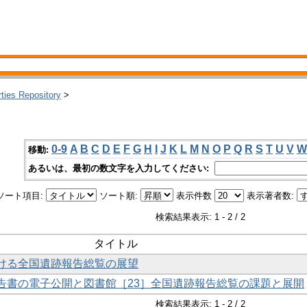
rties Repository
>
0-9
A
B
C
D
E
F
G
H
I
J
K
L
M
N
O
P
Q
R
S
T
U
V
W
移動:
あるいは、最初の数文字を入力してください:
ソート項目:
ソート順:
表示件数
表示著者数:
検索結果表示: 1 - 2 / 2
タイトル
おける全国遺跡報告総覧の展望
財報告書の電子公開と図書館［23］全国遺跡報告総覧の課題と展開
検索結果表示: 1 - 2 / 2