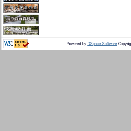
Powered by
DSpace Software
Copyrig