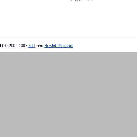
ht © 2002-2007
MIT
and
Hewlett-Packard