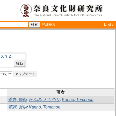
詳細検索
English
X
Y
Z
著者
菅野, 智則
;
かんの, とものり
;
Kanno, Tomonori
菅野, 智則
;
Kanno, Tomonori