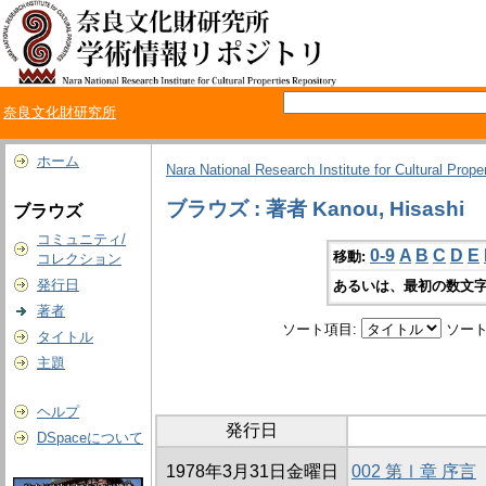
奈良文化財研究所
ホーム
Nara National Research Institute for Cultural Prope
ブラウズ : 著者 Kanou, Hisashi
ブラウズ
コミュニティ/
0-9
A
B
C
D
E
移動:
コレクション
発行日
あるいは、最初の数文字
著者
ソート項目:
ソート
タイトル
主題
ヘルプ
発行日
DSpaceについて
1978年3月31日金曜日
002 第Ⅰ章 序言