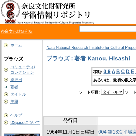
奈良文化財研究所
ホーム
Nara National Research Institute for Cultural Prope
ブラウズ : 著者 Kanou, Hisashi
ブラウズ
コミュニティ/
0-9
A
B
C
D
E
移動:
コレクション
発行日
あるいは、最初の数文字
著者
ソート項目:
ソート
タイトル
主題
ヘルプ
発行日
DSpaceについて
1964年11月1日日曜日
004 第13次平