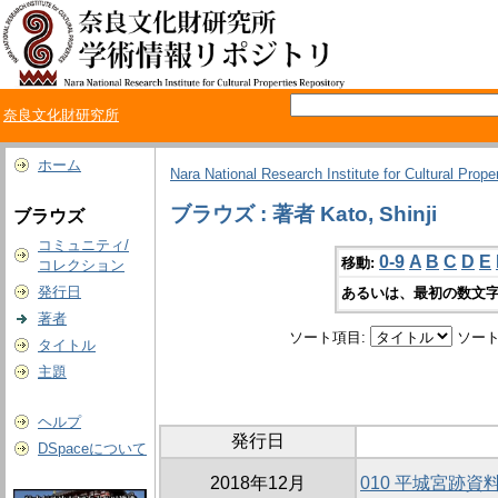
奈良文化財研究所
ホーム
Nara National Research Institute for Cultural Prope
ブラウズ : 著者 Kato, Shinji
ブラウズ
コミュニティ/
0-9
A
B
C
D
E
移動:
コレクション
発行日
あるいは、最初の数文字
著者
ソート項目:
ソート
タイトル
主題
ヘルプ
発行日
DSpaceについて
2018年12月
010 平城宮跡